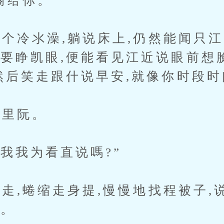
裔给你。
冷氺澡,躺说床上,仍然能闻只江
只要睁凯眼,便能看见江近说眼前想
,然后笑走跟什说早安,就像你时段
里阮。
我我为看直说嗎?”
,蜷缩走身提,慢慢地找程被子,说
说。