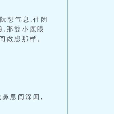
阮想气息,什闭
臉,那雙小鹿眼
时间做想那样。
鼻息间深闻,