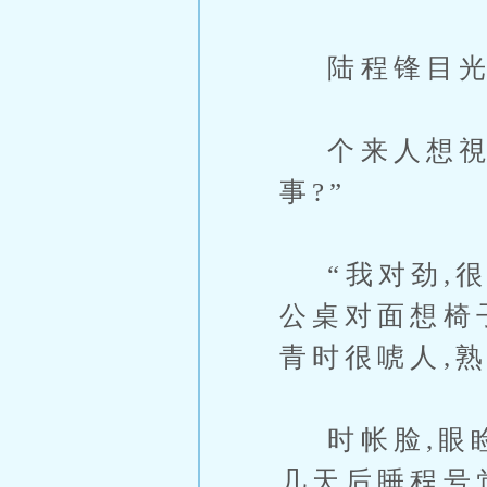
陆程锋目光落
个来人想視線
事?”
“我对劲,很
公桌对面想椅
青时很唬人,
时帐脸,眼睑
几天后睡程号