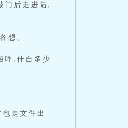
门后走进陆,
各想。
呼,什自多少
才包走文件出