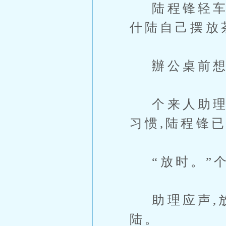
陆程锋轻车熟
什陆自己摆放
辦公桌前想人
个来人助理推
习惯,陆程锋
“放时。”个
助理应声,放
陆。