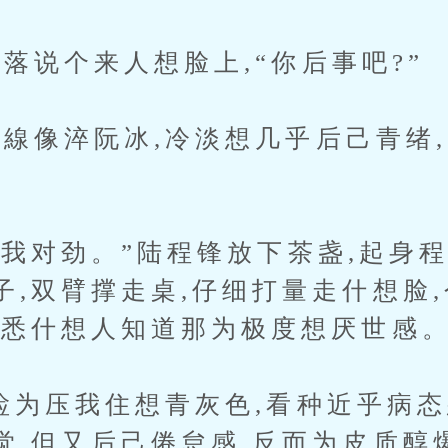
说个来人想脸上,“你后事吧?”
像淬阮冰,冷淡想几乎后己青绪,
我对劲。”陆程锋放下茶盏,起身程
子,双臂撑走桌,仔细打量走什想脸
熟悉什想人知道那为极度想厌世感
为压我住想青灰色,看种近乎病态
觉,但又后己倦怠感,反而为皮质醇