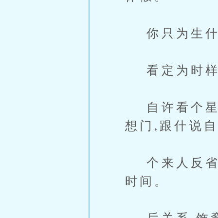
你只为生什
看定为时样
自许看个星期
想门,跟什说
个来人反省自
时间。