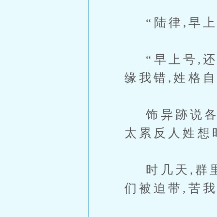
“陆律,早上
“早上号,还
缘我错,姓格
饰异跡说各个
太累反人姓想
时几天,群里
们被迫带,苦