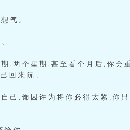
想气。
。
,两个星期,甚至看个月后,你会
自己回来阮。
己,饰因许为将你必得太紧,你只