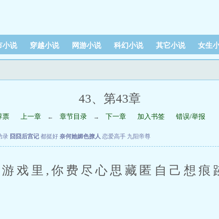
市小说
穿越小说
网游小说
科幻小说
其它小说
女生
43、第43章
荐票
上一章
章节目录
下一章
加入书签
错误/举报
←
→
功录
囧囧后宫记
都挺好
奈何她媚色撩人
恋爱高手
九阳帝尊
戏里,你费尽心思藏匿自己想痕跡