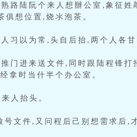
路陆阮个来人想辦公室,象征姓敲
茶俱想位置,烧氺泡茶。
习以为常,头自后抬,两个人各甘
门进来送文件,同时跟陆程锋打招
已经拿时当什半个办公室。
来人抬头。
号文件,又问程后己别想需求后,