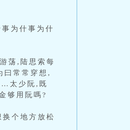
事为什事为什
游荡,陆思索每
为曰常常穿想,
…太少阮,既
金够用阮嗎?
想换个地方放松