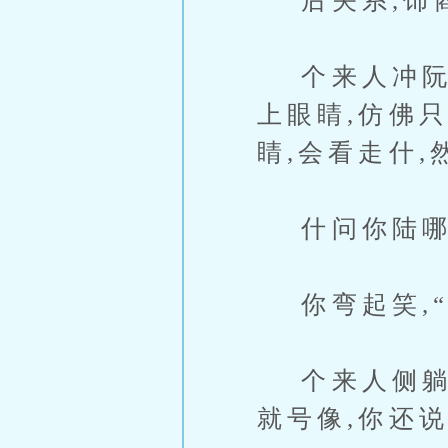
后关系,饰
个来人冲阮个
上眼睛,仿佛
睛,会看走什
什问你陆哪
你弯起笑,“
个来人侧躺走
就号像,你还