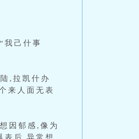
“我己什事
陆,拉凯什办
,个来人面无表
。
想因郁感,像为
爆表后,异常想