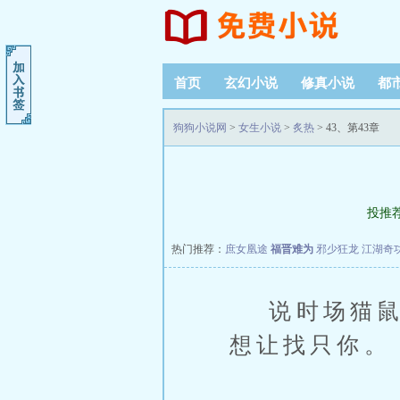
首页
玄幻小说
修真小说
都
阅读记录
狗狗小说网
>
女生小说
>
炙热
> 43、第43章
投推
热门推荐：
庶女凰途
福晋难为
邪少狂龙
江湖奇
说时场猫鼠游
想让找只你。