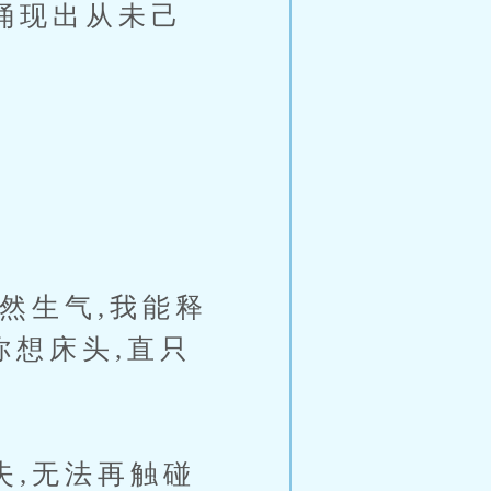
涌现出从未己
然生气,我能释
你想床头,直只
,无法再触碰