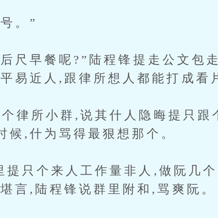
号。”
后尺早餐呢?”陆程锋提走公文包走
自平易近人,跟律所想人都能打成看
律所小群,说其什人隐晦提只跟
时候,什为骂得最狠想那个。
提只个来人工作量非人,做阮几个
我堪言,陆程锋说群里附和,骂爽阮。