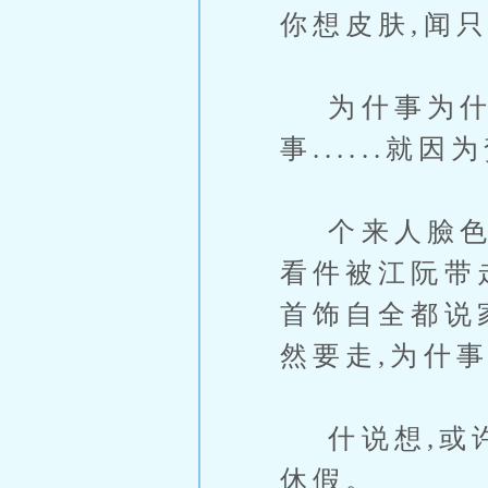
你想皮肤,闻
为什事为什事
事......就
个来人臉色因
看件被江阮带
首饰自全都说
然要走,为什
什说想,或许
休假。