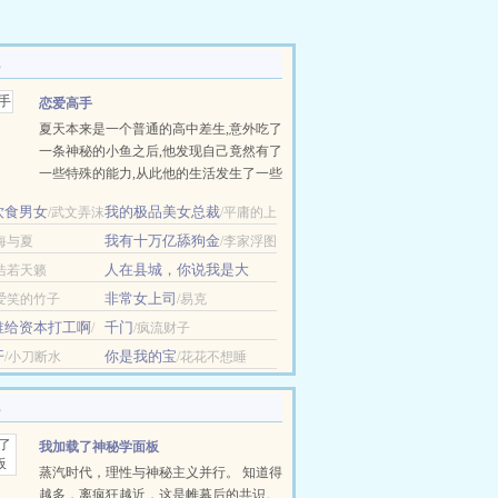
恋爱高手
夏天本来是一个普通的高中差生,意外吃了
一条神秘的小鱼之后,他发现自己竟然有了
一些特殊的能力,从此他的生活发生了一些
变化：惊险刺激的地下势力,权力纷杂的商
饮食男女
我的极品美女总裁
/武文弄沫
/平庸的上
政两界,温柔美丽的美女老师,漂亮善良的
帝
班花,乖巧体贴的邻家女孩,任性聪敏的大
我有十万亿舔狗金
/海与夏
/李家浮图
小姐,纷至沓来,涌入了夏天......
人在县城，你说我是大
/浩若天籁
佬？
/森外
非常女上司
/爱笑的竹子
/易克
谁给资本打工啊
千门
/
/疯流财子
年
开
你是我的宝
/小刀断水
/花花不想睡
我加载了神秘学面板
蒸汽时代，理性与神秘主义并行。 知道得
越多，离疯狂越近，这是帷幕后的共识。