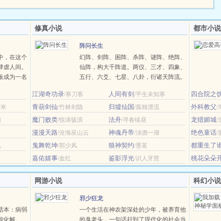
修真小说
都市小说
阵问长生
中，在这个
幻阵、剑阵、困阵、杀阵、谜阵、绝阵、
肆虐人间。
仙阵，构大千阵道。两仪、三才、四象、
板成为一名
五行、六爻、七星、八卦，衍诸天阵流。
造属于自己
以神识证道，悟阵法飞仙。一念济天下，
江湖奇功录
人间有剑
四合院之
/寒刀客
/平生未知寒
，一座座建筑
求道问长生。-----------------------------------
彻整个江
青葫剑仙
（ps.主角是修界土著，父母双全，从十岁
归墟仙国
外科教父
虾米
/竹林剑隐
/孤独漂流
开始写，穿越的设......
魔门败类
法舟
龙猎媚城
阳
/惊涛骇浪
/寻春续昼
漫漫天路
神魂丹帝
绝色童话
/沧海巫山云
/浊酒一湖
鬼舞乾坤
狼神契约
都重生了
见
/郭少风
/墨茗
地铁摆摊少
嘉佑嬉事
鉴影浮光
桃花朵朵
/血红
/识人牙慧
网游小说
科幻小说
邪少狂龙
话本：病弱
一个生活在神农架深处的少年，被养育他
能化解。
的臭老头，一句话赶到了现代化的社会当