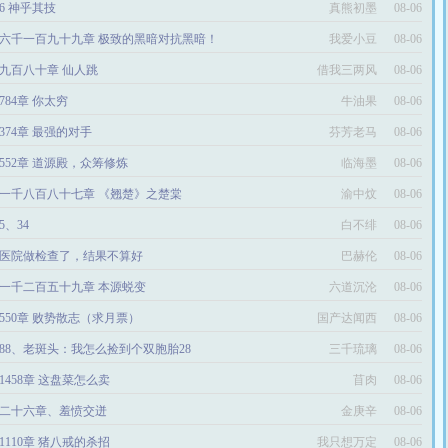
96 神乎其技
真熊初墨
08-06
六千一百九十九章 极致的黑暗对抗黑暗！
我爱小豆
08-06
九百八十章 仙人跳
借我三两风
08-06
784章 你太穷
牛油果
08-06
374章 最强的对手
芬芳老马
08-06
552章 道源殿，众筹修炼
临海墨
08-06
一千八百八十七章 《翘楚》之楚棠
渝中炆
08-06
05、34
白不绯
08-06
医院做检查了，结果不算好
巴赫伦
08-06
一千二百五十九章 本源蜕变
六道沉沦
08-06
550章 败势散志（求月票）
国产达闻西
08-06
688、老斑头：我怎么捡到个双胞胎28
三千琉璃
08-06
1458章 这盘菜怎么卖
苜肉
08-06
二十六章、羞愤交迸
金庚辛
08-06
1110章 猪八戒的杀招
我只想万定
08-06