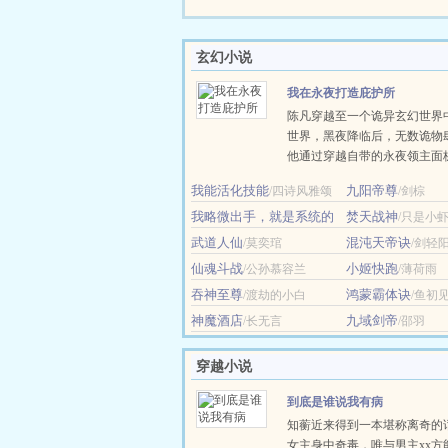
玄幻小说
我在永夜打造庇护所
陈凡穿越至一个诡异玄幻世界
世界，黑夜降临后，无数诡物
他通过穿越自带的永夜领主面
建筑师，一点一点在荒原上打
我能活化技能
九阳帝尊
/四诗风雅颂
/剑棕
的营地。 诡火、城墙、祭塔
我略微出手，就是系统的
凭空升起，他的名声也渐渐响
焚天战神
/只是小
极限
北。 直至—— ......
/忽有清风化剑意
武道人仙
混沌天帝诀
/莫奕琯
/剑轻
仙魂斗战
小姬快跑
/公孙慕容兰
/薄荷雨
吞神至尊
鸿蒙霸体诀
/渡劫的小白
/鱼初
神魔酒店
九域剑帝
/长无言
/邵羽
穿越小说
到底是谁说我有病
知蘅近来得到一本堪称离奇的
女主身中奇毒，唯与男主xx方