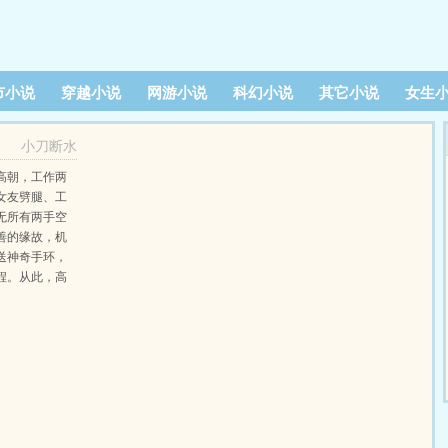
市小说
穿越小说
网游小说
科幻小说
其它小说
女生
小刀断水
高朝，工作两
女友劈腿、工
无所有两手空
善的缘故，机
送神奇手环，
程。从此，高
富帅，与两位
了要风得风、