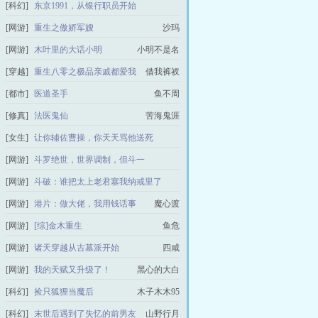
[科幻]
东京1991，从银行职员开始
今日手缚苍龙
[网游]
重生之傲娇军嫂
沙玛
[网游]
木叶里的大话小明
小明不是名
[穿越]
重生八零之极品亲戚都爱我
借我裤衩
[都市]
医道圣手
鱼不周
[修真]
法医鬼仙
苦海鬼涯
[女生]
让你辅佐曹操，你天天骂他送死
天煞门的小花娘
[网游]
斗罗绝世，世界调制，但斗一
是摆烂不是咸鱼
[网游]
斗破：谁把太上老君塞我纳戒里了
沐沐蛇
[网游]
港片：做大佬，我用钱话事
魔心渡
[网游]
[综]金木重生
鱼危
[网游]
诸天穿越从古墓派开始
四咸
[网游]
我的天赋又升级了！
黑心的大白
[科幻]
捡只狐狸当魔后
木子木木95
[科幻]
末世后遇到了失忆的前男友
山野行月