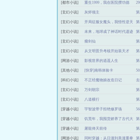
[都市小说]
重生1999，我在医院攒功德
2
[玄幻小说]
灰烬领主
第
[玄幻小说]
开局征服女魔头，我悟性逆天
第
了
[玄幻小说]
未来，地球成了神话时代遗迹
第
[玄幻小说]
瘤剑仙
第
[玄幻小说]
从文明晋升考核开始装天才
第
[网游小说]
影视世界的逍遥人生
第
[其他小说]
[快穿]南韩体验卡
5
[科幻小说]
不正经魔物娘改造日记
去
[玄幻小说]
万剑朝宗
第
[玄幻小说]
八道横行
第
[穿越小说]
宇智波带子拒绝修罗场
5
[穿越小说]
饥荒年，我囤货娇养了古代大
第
将军
[穿越小说]
屠龍倚天前传
第
[网游小说]
同时穿越：从日漫到美漫重拳
第