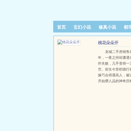
首页
玄幻小说
修真小说
都
阅读记录
桃花朵朵开
龙城二手房销售
年，一夜之间却遭遇
作失败，几乎变得一
空。前生今世积德行
缘巧合得遇高人，被
开始攒人品的神奇历
朝扮猪吃虎，打脸高
女神共处一室，开启
火花四溅......