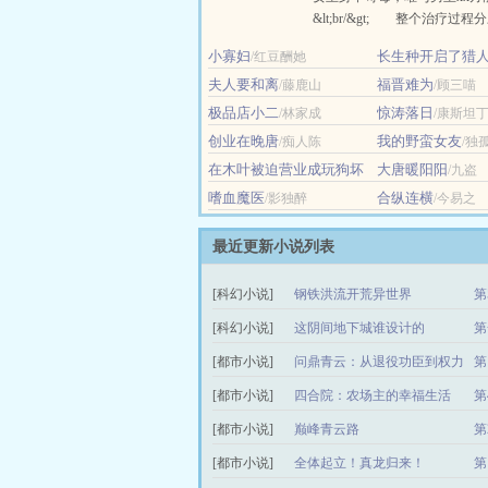
&lt;br/&gt; 整个治疗过
&lt;br/&gt; 一、刻意接近
小寡妇
长生种开启了猎
/红豆酬她
抱；&lt;br/&gt; 二、两
炘光续昼
夫人要和离
交融；&lt;br/&gt; 三、
福晋难为
/藤鹿山
/顾三喵
入……&lt;br/&gt; &lt;br......
极品店小二
惊涛落日
/林家成
/康斯坦
创业在晚唐
我的野蛮女友
/痴人陈
/独
在木叶被迫营业成玩狗坏
大唐暖阳阳
/九盗
女人
/四月四十一
嗜血魔医
合纵连横
/影独醉
/今易之
最近更新小说列表
[科幻小说]
钢铁洪流开荒异世界
第
阅
[科幻小说]
这阴间地下城谁设计的
第
[都市小说]
问鼎青云：从退役功臣到权力
第
之巅
[都市小说]
四合院：农场主的幸福生活
第
更
[都市小说]
巅峰青云路
第
[都市小说]
全体起立！真龙归来！
第