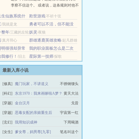
李察不信这个。 或者说，这条规则对他不
适用。 技能面板让他多领域涉猎，却都能
长生仙族系统什
欺世游戏
/不祈十弦
精通，像一台不需要停机的蒸汽机。 ……
老板
王
【呼吸Lv.3·疗愈：沉疴尽退，旧疾全消】
勇者可以不活，但不能没
/我就是龙
......
活
/Tokyo哥斯拉
一整年
妖灵
/三藏的左轮
/夜狼
斋
群雄逐鹿英雄攻略
/真月羽心
/起凡群雄
逐鹿
明明很强却异常
我的职业面板怎么是二次
元画风？
月岁
/只帮一点点
助我修行！
星际第一技师
/旧土
/探歌
最新入库小说
[修真]
魔门玩家，不讲道义
不锈钢馒头
[科幻]
东京1970：我来画哆啦A梦？
黄天大法
[穿越]
金台汉月
戈昔
[穿越]
恶毒女配的亲娘重生后
宇宙第一红
[玄幻]
我用知识成神
下周喝酒
[女生]
爹女尊，妈男尊[九零]
笔名叫这个