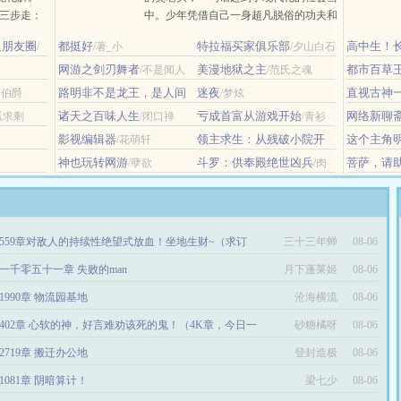
程分三步走：
中。少年凭借自己一身超凡脱俗的功夫和
，深情拥
智慧在社会中混的风生水起，赢得众女倾
人朋友圈
都挺好
特拉福买家俱乐部
高中生！
/
/著_小
/夕山白石
情相悦，唇齿
心，收敛四方财利，当他站到世界的顶端
么鬼！
/辛
阴阳调和，深
网游之剑刃舞者
之时，那些毫不知情的人才知道，他还有
美漫地狱之主
都市百草
/不是闻人
/范氏之魂
另一个身份，那就是守龙一脉的......
路明非不是龙王，是人间
迷夜
直视古神
丁伯爵
/梦炫
之神！
/盐焗西蓝花
诸天之百味人生
亏成首富从游戏开始
网络新聊
孤求剩
/闭口禅
/青衫
取醉
影视编辑器
领主求生：从残破小院开
这个主角
/花萌轩
始攻略
谨慎
/中华小铁匠
/偷神
神也玩转网游
斗罗：供奉殿绝世凶兵
菩萨，请
/孽欲
/肉
沫砂锅粉
游戏
559章对敌人的持续性绝望式放血！坐地生财~（求订
三十三年蝉
08-06
）
一千零五十一章 失败的man
月下蓬莱姬
08-06
1990章 物流园基地
沧海横流
08-06
402章 心软的神，好言难劝该死的鬼！（4K章，今日一
砂糖橘呀
08-06
）
2719章 搬迁办公地
登封造极
08-06
1081章 阴暗算计！
梁七少
08-06