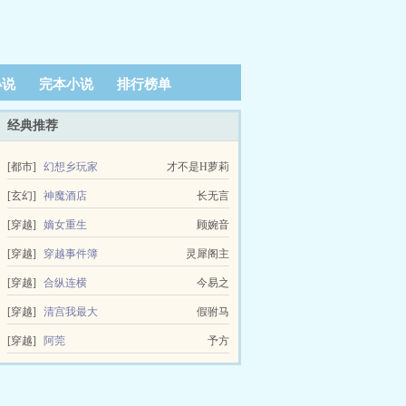
小说
完本小说
排行榜单
经典推荐
[都市]
幻想乡玩家
才不是H萝莉
[玄幻]
神魔酒店
长无言
[穿越]
嫡女重生
顾婉音
[穿越]
穿越事件簿
灵犀阁主
[穿越]
合纵连横
今易之
[穿越]
清宫我最大
假驸马
[穿越]
阿莞
予方