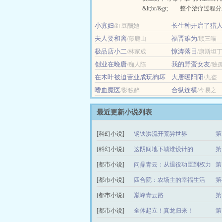
&lt;br/&gt; 整个治疗过
&lt;br/&gt; 一、刻意接近
小寡妇
长生种开启了猎
/红豆酬她
抱；&lt;br/&gt; 二、两
炘光续昼
夫人要和离
交融；&lt;br/&gt; 三、
福晋难为
/藤鹿山
/顾三喵
入……&lt;br/&gt; &lt;br......
极品店小二
惊涛落日
/林家成
/康斯坦
创业在晚唐
我的野蛮女友
/痴人陈
/独
在木叶被迫营业成玩狗坏
大唐暖阳阳
/九盗
女人
/四月四十一
嗜血魔医
合纵连横
/影独醉
/今易之
最近更新小说列表
[科幻小说]
钢铁洪流开荒异世界
第
阅
[科幻小说]
这阴间地下城谁设计的
第
[都市小说]
问鼎青云：从退役功臣到权力
第
之巅
[都市小说]
四合院：农场主的幸福生活
第
更
[都市小说]
巅峰青云路
第
[都市小说]
全体起立！真龙归来！
第