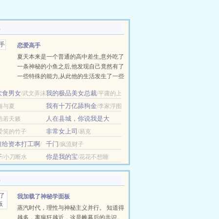
恋爱高手
夏天本来是一个普通的高中差生,意外吃了
一条神秘的小鱼之后,他发现自己竟然有了
一些特殊的能力,从此他的生活发生了一些
变化：惊险刺激的地下势力,权力纷杂的商
饮食男女
我的极品美女总裁
/武文弄沫
/平庸的上
政两界,温柔美丽的美女老师,漂亮善良的
帝
班花,乖巧体贴的邻家女孩,任性聪敏的大
我有十万亿舔狗金
/海与夏
/李家浮图
小姐,纷至沓来,涌入了夏天......
人在县城，你说我是大
/浩若天籁
佬？
/森外
非常女上司
/爱笑的竹子
/易克
谁给资本打工啊
千门
/
/疯流财子
年
开
你是我的宝
/小刀断水
/花花不想睡
我加载了神秘学面板
蒸汽时代，理性与神秘主义并行。 知道得
越多，离疯狂越近，这是帷幕后的共识。