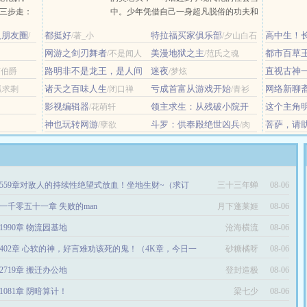
程分三步走：
中。少年凭借自己一身超凡脱俗的功夫和
，深情拥
智慧在社会中混的风生水起，赢得众女倾
人朋友圈
都挺好
特拉福买家俱乐部
高中生！
/
/著_小
/夕山白石
情相悦，唇齿
心，收敛四方财利，当他站到世界的顶端
么鬼！
/辛
阴阳调和，深
网游之剑刃舞者
之时，那些毫不知情的人才知道，他还有
美漫地狱之主
都市百草
/不是闻人
/范氏之魂
另一个身份，那就是守龙一脉的......
路明非不是龙王，是人间
迷夜
直视古神
丁伯爵
/梦炫
之神！
/盐焗西蓝花
诸天之百味人生
亏成首富从游戏开始
网络新聊
孤求剩
/闭口禅
/青衫
取醉
影视编辑器
领主求生：从残破小院开
这个主角
/花萌轩
始攻略
谨慎
/中华小铁匠
/偷神
神也玩转网游
斗罗：供奉殿绝世凶兵
菩萨，请
/孽欲
/肉
沫砂锅粉
游戏
559章对敌人的持续性绝望式放血！坐地生财~（求订
三十三年蝉
08-06
）
一千零五十一章 失败的man
月下蓬莱姬
08-06
1990章 物流园基地
沧海横流
08-06
402章 心软的神，好言难劝该死的鬼！（4K章，今日一
砂糖橘呀
08-06
）
2719章 搬迁办公地
登封造极
08-06
1081章 阴暗算计！
梁七少
08-06