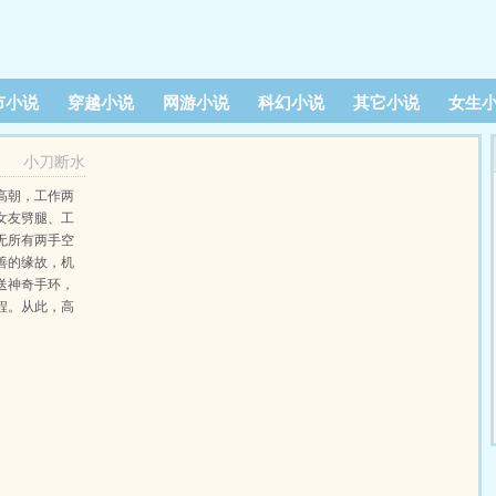
市小说
穿越小说
网游小说
科幻小说
其它小说
女生
小刀断水
高朝，工作两
女友劈腿、工
无所有两手空
善的缘故，机
送神奇手环，
程。从此，高
富帅，与两位
了要风得风、