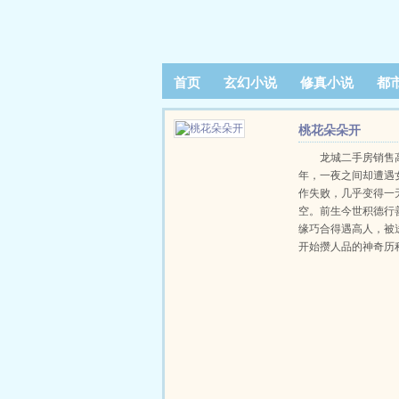
首页
玄幻小说
修真小说
都
阅读记录
桃花朵朵开
龙城二手房销售
年，一夜之间却遭遇
作失败，几乎变得一
空。前生今世积德行
缘巧合得遇高人，被
开始攒人品的神奇历
朝扮猪吃虎，打脸高
女神共处一室，开启
火花四溅......