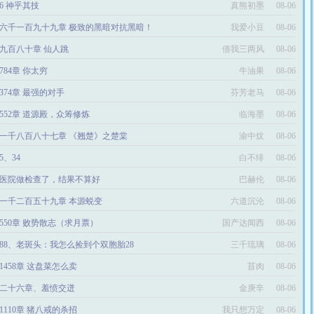
96 神乎其技
真熊初墨
08-06
六千一百九十九章 极致的黑暗对抗黑暗！
我爱小豆
08-06
九百八十章 仙人跳
借我三两风
08-06
784章 你太穷
牛油果
08-06
374章 最强的对手
芬芳老马
08-06
552章 道源殿，众筹修炼
临海墨
08-06
一千八百八十七章 《翘楚》之楚棠
渝中炆
08-06
05、34
白不绯
08-06
医院做检查了，结果不算好
巴赫伦
08-06
一千二百五十九章 本源蜕变
六道沉沦
08-06
550章 败势散志（求月票）
国产达闻西
08-06
688、老斑头：我怎么捡到个双胞胎28
三千琉璃
08-06
1458章 这盘菜怎么卖
苜肉
08-06
二十六章、羞愤交迸
金庚辛
08-06
1110章 猪八戒的杀招
我只想万定
08-06