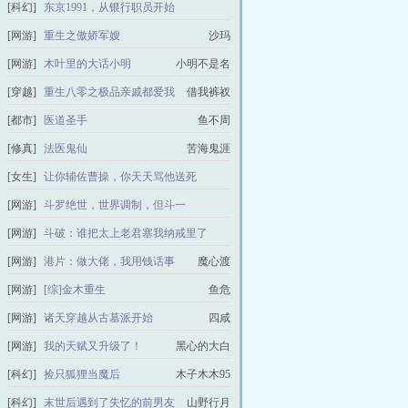
[科幻]
东京1991，从银行职员开始
今日手缚苍龙
[网游]
重生之傲娇军嫂
沙玛
[网游]
木叶里的大话小明
小明不是名
[穿越]
重生八零之极品亲戚都爱我
借我裤衩
[都市]
医道圣手
鱼不周
[修真]
法医鬼仙
苦海鬼涯
[女生]
让你辅佐曹操，你天天骂他送死
天煞门的小花娘
[网游]
斗罗绝世，世界调制，但斗一
是摆烂不是咸鱼
[网游]
斗破：谁把太上老君塞我纳戒里了
沐沐蛇
[网游]
港片：做大佬，我用钱话事
魔心渡
[网游]
[综]金木重生
鱼危
[网游]
诸天穿越从古墓派开始
四咸
[网游]
我的天赋又升级了！
黑心的大白
[科幻]
捡只狐狸当魔后
木子木木95
[科幻]
末世后遇到了失忆的前男友
山野行月