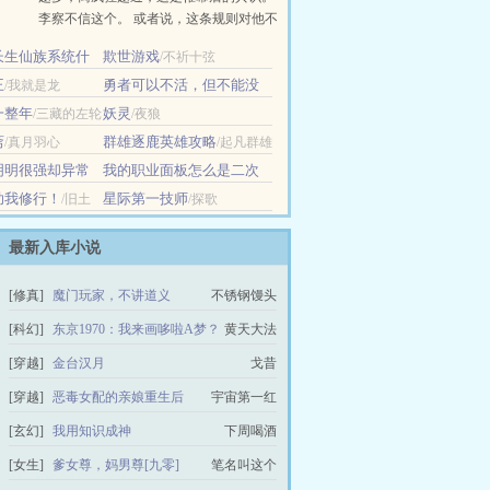
李察不信这个。 或者说，这条规则对他不
适用。 技能面板让他多领域涉猎，却都能
长生仙族系统什
欺世游戏
/不祈十弦
精通，像一台不需要停机的蒸汽机。 ……
老板
王
【呼吸Lv.3·疗愈：沉疴尽退，旧疾全消】
勇者可以不活，但不能没
/我就是龙
......
活
/Tokyo哥斯拉
一整年
妖灵
/三藏的左轮
/夜狼
斋
群雄逐鹿英雄攻略
/真月羽心
/起凡群雄
逐鹿
明明很强却异常
我的职业面板怎么是二次
元画风？
月岁
/只帮一点点
助我修行！
星际第一技师
/旧土
/探歌
最新入库小说
[修真]
魔门玩家，不讲道义
不锈钢馒头
[科幻]
东京1970：我来画哆啦A梦？
黄天大法
[穿越]
金台汉月
戈昔
[穿越]
恶毒女配的亲娘重生后
宇宙第一红
[玄幻]
我用知识成神
下周喝酒
[女生]
爹女尊，妈男尊[九零]
笔名叫这个