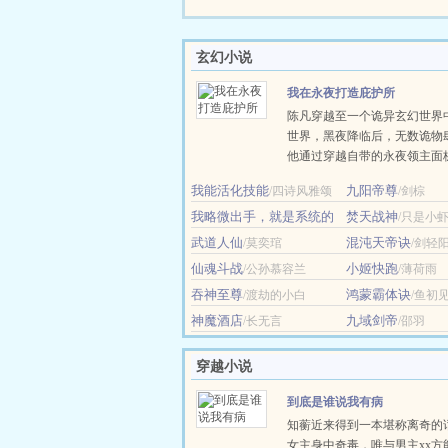
玄幻小说
我在永夜打造庇护所
陈凡穿越至一个诡异玄幻世界
世界，黑夜降临后，无数诡物
他通过穿越自带的永夜领主面
建筑师，一点一点在荒原上打
我能活化技能
九阳帝尊
/四诗风雅颂
/剑棕
的营地。 诡火、城墙、祭塔
我略微出手，就是系统的
凭空升起，他的名声也渐渐响
焚天战神
/只是小
极限
北。 直至—— ......
/忽有清风化剑意
武道人仙
混沌天帝诀
/莫奕琯
/剑轻
仙魂斗战
小姬快跑
/公孙慕容兰
/薄荷雨
吞神至尊
鸿蒙霸体诀
/渡劫的小白
/鱼初
神魔酒店
九域剑帝
/长无言
/邵羽
穿越小说
到底是谁说我有病
知蘅近来得到一本堪称离奇的
女主身中奇毒，唯与男主xx方