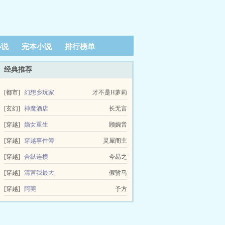
小说
完本小说
排行榜单
经典推荐
[都市]
幻想乡玩家
才不是H萝莉
[玄幻]
神魔酒店
长无言
[穿越]
嫡女重生
顾婉音
[穿越]
穿越事件簿
灵犀阁主
[穿越]
合纵连横
今易之
[穿越]
清宫我最大
假驸马
[穿越]
阿莞
予方