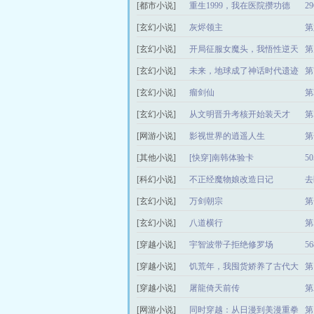
[都市小说]
重生1999，我在医院攒功德
2
[玄幻小说]
灰烬领主
第
[玄幻小说]
开局征服女魔头，我悟性逆天
第
了
[玄幻小说]
未来，地球成了神话时代遗迹
第
[玄幻小说]
瘤剑仙
第
[玄幻小说]
从文明晋升考核开始装天才
第
[网游小说]
影视世界的逍遥人生
第
[其他小说]
[快穿]南韩体验卡
5
[科幻小说]
不正经魔物娘改造日记
去
[玄幻小说]
万剑朝宗
第
[玄幻小说]
八道横行
第
[穿越小说]
宇智波带子拒绝修罗场
5
[穿越小说]
饥荒年，我囤货娇养了古代大
第
将军
[穿越小说]
屠龍倚天前传
第
[网游小说]
同时穿越：从日漫到美漫重拳
第