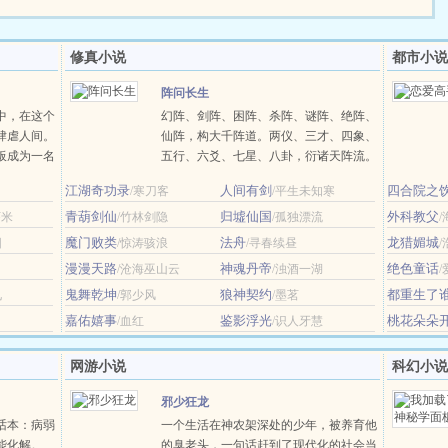
修真小说
都市小说
阵问长生
中，在这个
幻阵、剑阵、困阵、杀阵、谜阵、绝阵、
肆虐人间。
仙阵，构大千阵道。两仪、三才、四象、
板成为一名
五行、六爻、七星、八卦，衍诸天阵流。
造属于自己
以神识证道，悟阵法飞仙。一念济天下，
江湖奇功录
人间有剑
四合院之
/寒刀客
/平生未知寒
，一座座建筑
求道问长生。-----------------------------------
彻整个江
青葫剑仙
（ps.主角是修界土著，父母双全，从十岁
归墟仙国
外科教父
虾米
/竹林剑隐
/孤独漂流
开始写，穿越的设......
魔门败类
法舟
龙猎媚城
阳
/惊涛骇浪
/寻春续昼
漫漫天路
神魂丹帝
绝色童话
/沧海巫山云
/浊酒一湖
鬼舞乾坤
狼神契约
都重生了
见
/郭少风
/墨茗
地铁摆摊少
嘉佑嬉事
鉴影浮光
桃花朵朵
/血红
/识人牙慧
网游小说
科幻小说
邪少狂龙
话本：病弱
一个生活在神农架深处的少年，被养育他
能化解。
的臭老头，一句话赶到了现代化的社会当