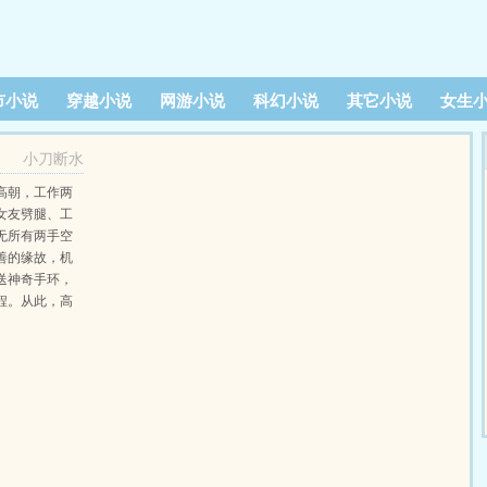
市小说
穿越小说
网游小说
科幻小说
其它小说
女生
小刀断水
高朝，工作两
女友劈腿、工
无所有两手空
善的缘故，机
送神奇手环，
程。从此，高
富帅，与两位
了要风得风、