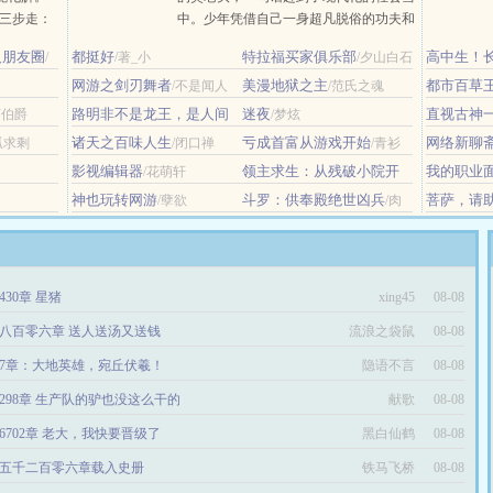
程分三步走：
中。少年凭借自己一身超凡脱俗的功夫和
，深情拥
智慧在社会中混的风生水起，赢得众女倾
人朋友圈
都挺好
特拉福买家俱乐部
高中生！
/
/著_小
/夕山白石
情相悦，唇齿
心，收敛四方财利，当他站到世界的顶端
么鬼！
/辛
阴阳调和，深
网游之剑刃舞者
之时，那些毫不知情的人才知道，他还有
美漫地狱之主
都市百草
/不是闻人
/范氏之魂
另一个身份，那就是守龙一脉的......
路明非不是龙王，是人间
迷夜
直视古神
丁伯爵
/梦炫
之神！
/盐焗西蓝花
诸天之百味人生
亏成首富从游戏开始
网络新聊
孤求剩
/闭口禅
/青衫
取醉
影视编辑器
领主求生：从残破小院开
我的职业
/花萌轩
始攻略
元画风？
/中华小铁匠
神也玩转网游
斗罗：供奉殿绝世凶兵
菩萨，请
/孽欲
/肉
沫砂锅粉
游戏
430章 星猪
xing45
08-08
八百零六章 送人送汤又送钱
流浪之袋鼠
08-08
7章：大地英雄，宛丘伏羲！
隐语不言
08-08
298章 生产队的驴也没这么干的
献歌
08-08
6702章 老大，我快要晋级了
黑白仙鹤
08-08
五千二百零六章载入史册
铁马飞桥
08-08