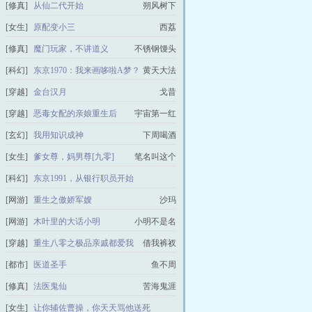
[修真]
从仙二代开始
朔风树下
[女生]
原配变小三
西荔
[修真]
魔门玩家，不讲道义
不锈钢馒头
[科幻]
东京1970：我来画哆啦A梦？
黄天大法
[穿越]
金台汉月
戈昔
[穿越]
恶毒女配的亲娘重生后
宇宙第一红
[玄幻]
我用知识成神
下周喝酒
[女生]
爹女尊，妈男尊[九零]
笔名叫这个
[科幻]
东京1991，从银行职员开始
今日手缚苍龙
[网游]
重生之傲娇军嫂
沙玛
[网游]
木叶里的大话小明
小明不是名
[穿越]
重生八零之极品亲戚都爱我
借我裤衩
[都市]
医道圣手
鱼不周
[修真]
法医鬼仙
苦海鬼涯
[女生]
让你辅佐曹操，你天天骂他送死