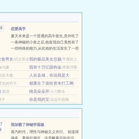
恋爱高手
夏天本来是一个普通的高中差生,意外吃了
一条神秘的小鱼之后,他发现自己竟然有了
一些特殊的能力,从此他的生活发生了一些
变化：惊险刺激的地下势力,权力纷杂的商
饮食男女
我的极品美女总裁
/武文弄沫
/平庸的上
政两界,温柔美丽的美女老师,漂亮善良的
帝
班花,乖巧体贴的邻家女孩,任性聪敏的大
我有十万亿舔狗金
/海与夏
/李家浮图
小姐,纷至沓来,涌入了夏天......
人在县城，你说我是大
/浩若天籁
佬？
/森外
都重生了谁给资本打工啊
/爱笑的竹子
/
地铁摆摊少年
司
桃花朵朵开
/易克
/小刀断水
你是我的宝
财子
/花花不想睡
我加载了神秘学面板
蒸汽时代，理性与神秘主义并行。 知道得
越多，离疯狂越近，这是帷幕后的共识。