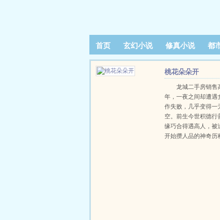
首页
玄幻小说
修真小说
都
阅读记录
桃花朵朵开
龙城二手房销售
年，一夜之间却遭遇
作失败，几乎变得一
空。前生今世积德行
缘巧合得遇高人，被
开始攒人品的神奇历
朝扮猪吃虎，打脸高
女神共处一室，开启
火花四溅......