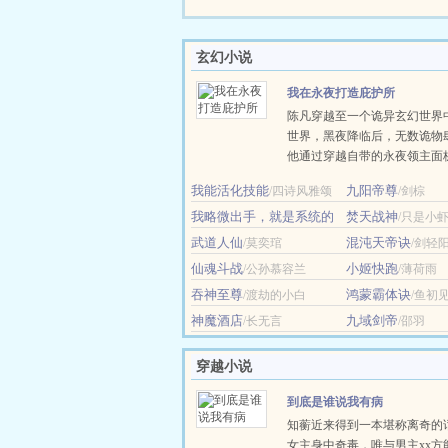
玄幻小说
我在永夜打造庇护所
陈凡穿越至一个诡异玄幻世界
世界，黑夜降临后，无数诡物
他通过穿越自带的永夜领主面
建筑师，一点一点在荒原上打
我能活化技能
九阳帝尊
/四诗风雅颂
/剑棕
的营地。 诡火、城墙、祭塔
我略微出手，就是系统的
凭空升起，他的名声也渐渐响
焚天战神
/只是小
极限
北。 直至—— ......
/忽有清风化剑意
武道人仙
混沌天帝诀
/莫奕琯
/剑轻
仙魂斗战
小姬快跑
/公孙慕容兰
/薄荷雨
吞神至尊
鸿蒙霸体诀
/渡劫的小白
/鱼初
神魔酒店
九域剑帝
/长无言
/邵羽
穿越小说
到底是谁说我有病
知蘅近来得到一本堪称离奇的
女主身中奇毒，唯与男主xx方