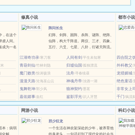
修真小说
都市小说
阵问长生
中，在这个
幻阵、剑阵、困阵、杀阵、谜阵、绝阵、
肆虐人间。
仙阵，构大千阵道。两仪、三才、四象、
板成为一名
五行、六爻、七星、八卦，衍诸天阵流。
造属于自己
以神识证道，悟阵法飞仙。一念济天下，
江湖奇功录
人间有剑
四合院之
/寒刀客
/平生未知寒
，一座座建筑
求道问长生。-----------------------------------
彻整个江
青葫剑仙
（ps.主角是修界土著，父母双全，从十岁
归墟仙国
外科教父
虾米
/竹林剑隐
/孤独漂流
开始写，穿越的设......
魔门败类
法舟
龙猎媚城
阳
/惊涛骇浪
/寻春续昼
漫漫天路
神魂丹帝
绝色童话
/沧海巫山云
/浊酒一湖
鬼舞乾坤
狼神契约
非常女上
见
/郭少风
/墨茗
嘉佑嬉事
鉴影浮光
千门
/血红
/识人牙慧
/疯流
网游小说
科幻小说
邪少狂龙
话本：病弱
一个生活在神农架深处的少年，被养育他
能化解。
的臭老头，一句话赶到了现代化的社会当