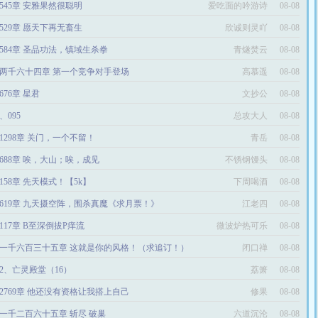
545章 安雅果然很聪明
爱吃面的吟游诗
08-08
人
529章 愿天下再无畜生
欣诚则灵吖
08-08
584章 圣品功法，镇域生杀拳
青燧焚云
08-08
两千六十四章 第一个竞争对手登场
高慕遥
08-08
676章 星君
文抄公
08-08
5、095
总攻大人
08-08
1298章 关门，一个不留！
青岳
08-08
688章 唉，大山；唉，成见
不锈钢馒头
08-08
158章 先天模式！【5k】
下周喝酒
08-08
619章 九天摄空阵，围杀真魔《求月票！》
江老四
08-08
117章 B至深倒拔P痒流
微波炉热可乐
08-08
一千六百三十五章 这就是你的风格！（求追订！）
闭口禅
08-08
12、亡灵殿堂（16）
荔箫
08-08
2769章 他还没有资格让我搭上自己
修果
08-08
一千二百六十五章 斩尽 破巢
六道沉沦
08-08