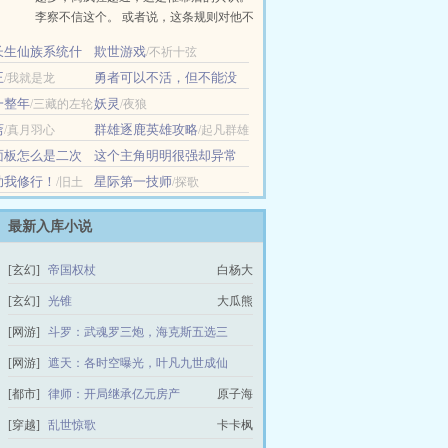
李察不信这个。 或者说，这条规则对他不
适用。 技能面板让他多领域涉猎，却都能
长生仙族系统什
欺世游戏
/不祈十弦
精通，像一台不需要停机的蒸汽机。 ……
老板
王
【呼吸Lv.3·疗愈：沉疴尽退，旧疾全消】
勇者可以不活，但不能没
/我就是龙
......
活
/Tokyo哥斯拉
一整年
妖灵
/三藏的左轮
/夜狼
斋
群雄逐鹿英雄攻略
/真月羽心
/起凡群雄
逐鹿
面板怎么是二次
这个主角明明很强却异常
谨慎
/只帮一点点
/偷神月岁
助我修行！
星际第一技师
/旧土
/探歌
最新入库小说
[玄幻]
帝国权杖
白杨大
[玄幻]
光锥
大瓜熊
[网游]
斗罗：武魂罗三炮，海克斯五选三
高木西片
[网游]
遮天：各时空曝光，叶凡九世成仙
再来一剧
[都市]
律师：开局继承亿元房产
原子海
[穿越]
乱世惊歌
卡卡枫