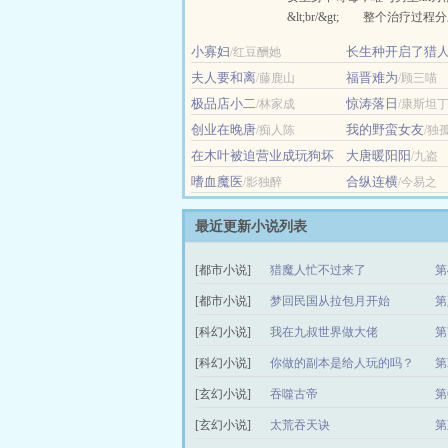
&lt;br/&gt; 整个治疗过
&lt;br/&gt; 一、刻意接近
小寡妇
长生种开启了猎
/红豆酬她
抱；&lt;br/&gt; 二、两
炘光续昼
夫人要和离
交融；&lt;br/&gt; 三、
福晋难为
/藤鹿山
/顾三喵
入……&lt;br/&gt; &lt;br......
极品店小二
惊涛落日
/林家成
/康斯坦
创业在晚唐
我的野蛮女友
/痴人陈
/独
在木叶被迫营业成玩狗坏
大唐暖阳阳
/九盗
女人
/四月四十一
嗜血魔医
合纵连横
/影独醉
/今易之
最近更新小说列表
[都市小说]
猎魔人忙不过来了
第
[都市小说]
梦回民国从拉包月开始
第
[科幻小说]
我在九叔世界做大佬
第
[科幻小说]
你做的副本是给人玩的吗？
第
[玄幻小说]
吞噬古帝
第
[玄幻小说]
太荒吞天诀
第