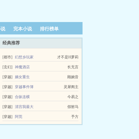
小说
完本小说
排行榜单
经典推荐
[都市]
幻想乡玩家
才不是H萝莉
[玄幻]
神魔酒店
长无言
[穿越]
嫡女重生
顾婉音
[穿越]
穿越事件簿
灵犀阁主
[穿越]
合纵连横
今易之
[穿越]
清宫我最大
假驸马
[穿越]
阿莞
予方