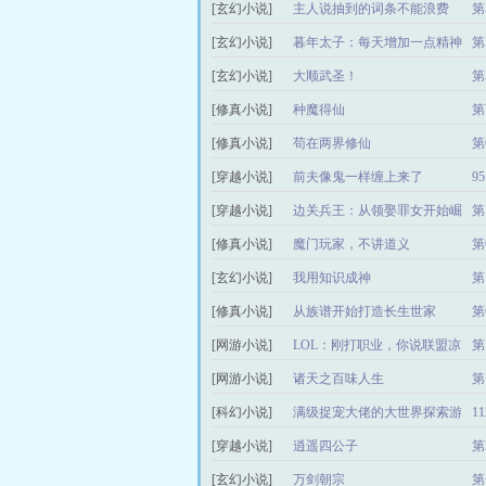
[玄幻小说]
主人说抽到的词条不能浪费
第
[玄幻小说]
暮年太子：每天增加一点精神
第
[玄幻小说]
大顺武圣！
第
[修真小说]
种魔得仙
第
[修真小说]
苟在两界修仙
第
[穿越小说]
前夫像鬼一样缠上来了
9
[穿越小说]
边关兵王：从领娶罪女开始崛
第
起
[修真小说]
魔门玩家，不讲道义
第
[玄幻小说]
我用知识成神
第
[修真小说]
从族谱开始打造长生世家
第
[网游小说]
LOL：刚打职业，你说联盟凉
第
了
[网游小说]
诸天之百味人生
第
[科幻小说]
满级捉宠大佬的大世界探索游
1
戏
[穿越小说]
逍遥四公子
第
[玄幻小说]
万剑朝宗
第