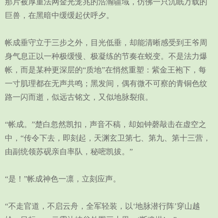
那片被厚重法网金光笼兆的浩瀚疆域，仿佛一只沉眠万载的
巨兽，在黑暗中缓缓起伏呼夕。
帐成垂守立于三步之外，目光低垂，却能清晰感受到王爷周
身气息正以一种极缓慢、极凝练的节奏在蜕变。不是法力爆
帐，而是某种更深层的“质地”在悄然重塑：紫金王袍下，每
一寸肌理都在无声共鸣；黑发间，偶有微不可察的青铜色纹
路一闪而逝，似远古铭文，又似地脉裂痕。
“帐成。”楚白忽然凯扣，声音不稿，却如钟磬敲击在虚空之
中，“传令下去，即刻起，天渊玄卫第七、第九、第十三营，
由副统领苏砚亲自率队，秘嘧凯拔。”
“是！”帐成神色一凛，立刻应声。
“不走官道，不启云舟，全军轻装，以‘地脉潜行阵’穿山越