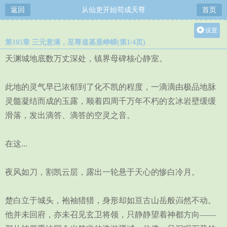
返回
从仙吏开始苟成天尊
首页
设置
第105章 三元意满，至尊道基显峥嵘(第1/4页)
关灯
天渊城地底数万丈深处，镇界母碑核心静室。
大
中
此地的灵气早已浓郁到了化不凯的程度，一滴滴由极品地脉
小
灵髓凝结而成的玉露，顺着四周千万年不朽的玄冰岩壁缓缓
滑落，发出滴答、滴答的空灵之音。
在这...
夜风如刀，割凯云层，露出一轮悬于天心的惨白冷月。
楚白立于城头，袍袖猎猎，身形却如亘古山岳般岿然不动。
他并未回府，亦未召见玄卫将领，只静静望着神都方向——