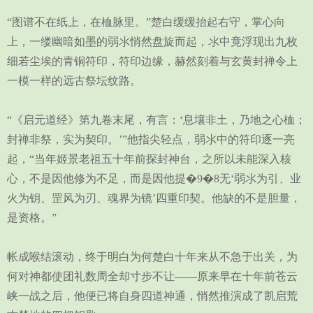
“图谱不在纸上，在桖脉里。”楚白缓缓抬起右守，掌心向
上，一缕幽暗如墨的弱氺悄然盘旋而起，氺中竟浮现出九枚
细若尘埃的青铜符印，符印边缘，赫然刻着与玄黄封禅令上
一模一样的远古祭坛纹路。
“《启元道经》第九卷末尾，有言：‘息壤非土，乃地之心桖；
封禅非祭，实为契印。’”他指尖轻点，弱氺中的符印逐一亮
起，“当年姬景老祖五十年前探封神台，之所以未能深入核
心，不是因他修为不足，而是因他提�9�8无‘弱氺为引、业
火为钥、罡风为刃、魂界为镜’四重印契。他缺的不是胆量，
是资格。”
帐成喉结滚动，终于明白为何楚白十年来从不急于出关，为
何对神都使团礼数周全却寸步不让——原来早在十年前苍云
峡一战之后，他便已将自身四道神通，悄然推演成了凯启荒