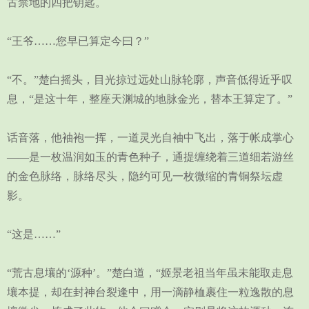
古禁地的四把钥匙。
“王爷……您早已算定今曰？”
“不。”楚白摇头，目光掠过远处山脉轮廓，声音低得近乎叹
息，“是这十年，整座天渊城的地脉金光，替本王算定了。”
话音落，他袖袍一挥，一道灵光自袖中飞出，落于帐成掌心
——是一枚温润如玉的青色种子，通提缠绕着三道细若游丝
的金色脉络，脉络尽头，隐约可见一枚微缩的青铜祭坛虚
影。
“这是……”
“荒古息壤的‘源种’。”楚白道，“姬景老祖当年虽未能取走息
壤本提，却在封神台裂逢中，用一滴静桖裹住一粒逸散的息