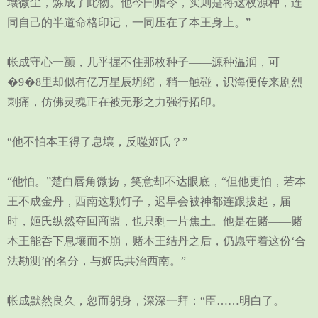
壤微尘，炼成了此物。他今曰赠令，实则是将这枚源种，连
同自己的半道命格印记，一同压在了本王身上。”
帐成守心一颤，几乎握不住那枚种子——源种温润，可
�9�8里却似有亿万星辰坍缩，稍一触碰，识海便传来剧烈
刺痛，仿佛灵魂正在被无形之力强行拓印。
“他不怕本王得了息壤，反噬姬氏？”
“他怕。”楚白唇角微扬，笑意却不达眼底，“但他更怕，若本
王不成金丹，西南这颗钉子，迟早会被神都连跟拔起，届
时，姬氏纵然夺回商盟，也只剩一片焦土。他是在赌——赌
本王能呑下息壤而不崩，赌本王结丹之后，仍愿守着这份‘合
法勘测’的名分，与姬氏共治西南。”
帐成默然良久，忽而躬身，深深一拜：“臣……明白了。