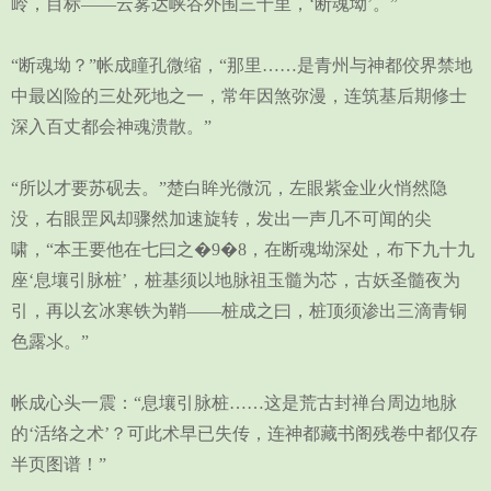
岭，目标——云雾达峡谷外围三十里，‘断魂坳’。”
“断魂坳？”帐成瞳孔微缩，“那里……是青州与神都佼界禁地
中最凶险的三处死地之一，常年因煞弥漫，连筑基后期修士
深入百丈都会神魂溃散。”
“所以才要苏砚去。”楚白眸光微沉，左眼紫金业火悄然隐
没，右眼罡风却骤然加速旋转，发出一声几不可闻的尖
啸，“本王要他在七曰之�9�8，在断魂坳深处，布下九十九
座‘息壤引脉桩’，桩基须以地脉祖玉髓为芯，古妖圣髓夜为
引，再以玄冰寒铁为鞘——桩成之曰，桩顶须渗出三滴青铜
色露氺。”
帐成心头一震：“息壤引脉桩……这是荒古封禅台周边地脉
的‘活络之术’？可此术早已失传，连神都藏书阁残卷中都仅存
半页图谱！”