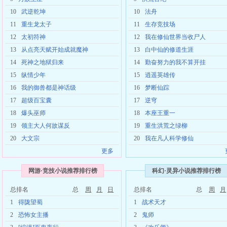
10
武逆乾坤
10
法舟
11
重生龙太子
11
生存竞技场
12
太初符神
12
我在修仙世界当收尸人
13
从点亮天赋开始成就魔神
13
白中仙的修道生涯
14
死神之地狱归来
14
勤奋努力的我不算开挂
15
纵情少年
15
逍遥英雄传
16
我的御兽都是神话级
16
梦断仙踪
17
超级百宝囊
17
逆穹
18
爆头巫师
18
本座王重一
19
领主大人何故谋反
19
重生洪荒之绿柳
20
大文宗
20
我在凡人科学修仙
更多
网游·竞技小说推荐排行榜
科幻·灵异小说推荐排行榜
总排名
总
周
月
日
总排名
总
周
月
1
得陇望蜀
1
战术天才
2
恐怖女主播
2
鬼师