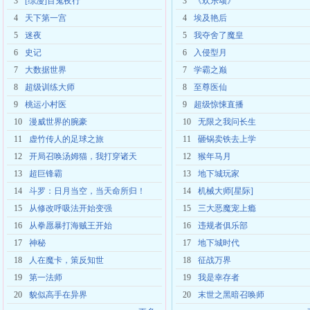
3
[综漫]百鬼夜行
3
《欢乐颂》
4
天下第一宫
4
埃及艳后
5
迷夜
5
我夺舍了魔皇
6
史记
6
入侵型月
7
大数据世界
7
学霸之巅
8
超级训练大师
8
至尊医仙
9
桃运小村医
9
超级惊悚直播
10
漫威世界的腕豪
10
无限之我问长生
11
虚竹传人的足球之旅
11
砸锅卖铁去上学
12
开局召唤汤姆猫，我打穿诸天
12
猴年马月
13
超巨锋霸
13
地下城玩家
14
斗罗：日月当空，当天命所归！
14
机械大师[星际]
15
从修改呼吸法开始变强
15
三大恶魔宠上瘾
16
从拳愿暴打海贼王开始
16
违规者俱乐部
17
神秘
17
地下城时代
18
人在魔卡，策反知世
18
征战万界
19
第一法师
19
我是幸存者
20
貌似高手在异界
20
末世之黑暗召唤师