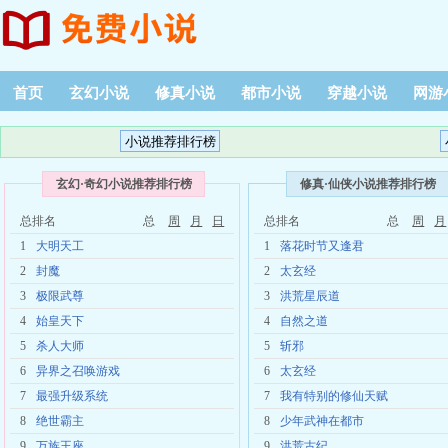
首页
玄幻小说
修真小说
都市小说
穿越小说
网游
阅读记录
玄幻·奇幻小说推荐排行榜
修真·仙侠小说推荐排行榜
总排名
总
周
月
日
总排名
总
周
月
1
大明天工
1
落花时节又逢君
2
封魔
2
太玄经
3
极限武尊
3
洪荒星辰道
4
始皇天下
4
自然之道
5
杀人大师
5
斩邪
6
异界之召唤游戏
6
太玄经
7
最强升级系统
7
我有特别的修仙天赋
8
绝世霸主
8
少年武神在都市
9
万族王座
9
洪荒古纪