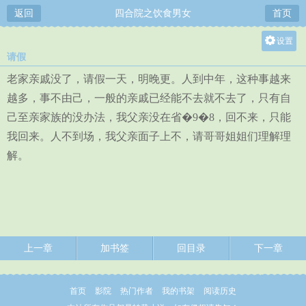
返回
四合院之饮食男女
首页
设置
请假
关灯
老家亲戚没了，请假一天，明晚更。人到中年，这种事越来
大
越多，事不由己，一般的亲戚已经能不去就不去了，只有自
中
己至亲家族的没办法，我父亲没在省�9�8，回不来，只能
小
我回来。人不到场，我父亲面子上不，请哥哥姐姐们理解理
解。
上一章
加书签
回目录
下一章
首页
影院
热门作者
我的书架
阅读历史